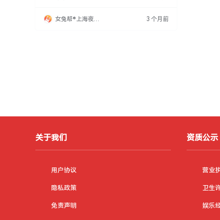
意移动椅子，保持良好坐姿，背部挺直，头部自
然。公司招聘新人时，领导需明确谈话原则，准
女兔帮®上海夜场
3 个月前
备理论和资料，用思想引导说服对方。
招聘网
关于我们
资质公示
用户协议
营业
隐私政策
卫生
免责声明
娱乐