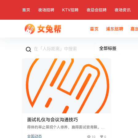
首页
夜场招聘
KTV招聘
夜总会招聘
夜场资讯
首页
浦东招聘
嘉
全部标签
面试礼仪与会议沟通技巧
得体的举止展现个人修养，赢得面试官青睐。面
试中，坐、立、行、言姿态需稳重大方，保持适
全国动态
10
0
当距离，避免过于亲近。进入面试室后，不应随