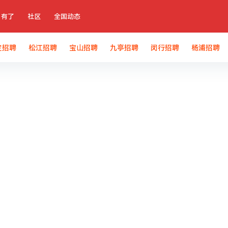
有了
社区
全国动态
定招聘
松江招聘
宝山招聘
九亭招聘
闵行招聘
杨浦招聘