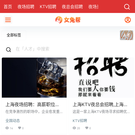
首页
夜场招聘
KTV招聘
夜总会招聘
夜场资讯
有了
社区
全部标签
人才
上海夜场招聘：高薪职位与
上海KTV夜总会招聘,上海夜
人才储备策略
场招聘,公司直招无需任何费
在竞争激烈的职场中，企业愈发重
这是一家上海KTV夜场寻求招聘优
视人才，人力资源部成为关键。应
用
秀女性人才，要求年龄18-30岁，身
全国动态
KTV招聘
聘者可尝试向HR自荐，展现自信，
高155cm以上，具备推销、市场洞
尤其适合服务行业。企业应利用HR
察和人际交往能力。提供10-25元/
14
0
20
0
储备人才，通过活动、培训等做好
日的日结工资，欢迎新手和有经验