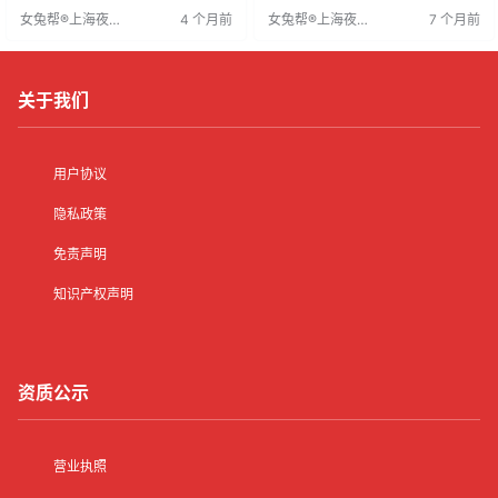
准备。上海夜场招聘为高薪、勇于
者。强调责任心、加班灵活性、团
女兔帮®上海夜场
4 个月前
女兔帮®上海夜场
7 个月前
挑战者提供平台，但应聘者需理性
队合作，给予展示自我和实现职业
招聘网
招聘网
分析，提升专业素质。年末企业调
梦想的平台。期待加入者共同成
整人员，优质岗位出现，应聘者应
长，创造辉煌业绩，携手书写夜店
关注此类机会，积极行动。
业新篇章。联系时请注明来源女兔
帮®上海夜场招聘网。
关于我们
用户协议
隐私政策
免责声明
知识产权声明
资质公示
营业执照