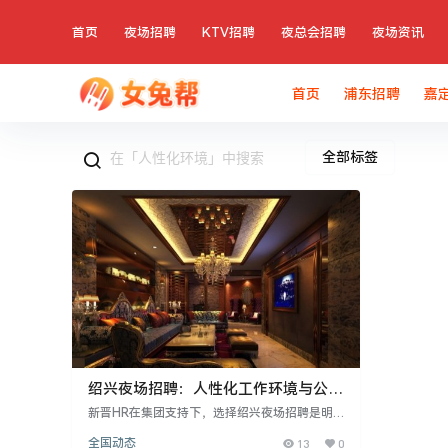
首页
夜场招聘
KTV招聘
夜总会招聘
夜场资讯
首页
浦东招聘
嘉
全部标签
绍兴夜场招聘：人性化工作环境与公正
招聘原则
新晋HR在集团支持下，选择绍兴夜场招聘是明
智之举。该集团提供优质岗位和发展机遇，工作
全国动态
13
0
环境轻松愉悦，体现人性化特点。招聘坚持公