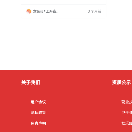
正、公平、公开原则，鼓励应聘者展现时尚魅力
和见解。积极精神面貌和对时尚的敏锐洞察力是
女兔帮®上海夜场
3 个月前
应聘必备素质。加入绍兴夜场，有机会发挥才
招聘网
能，实现个人价值最大化，开启充满挑战与机遇
的职业旅程。
关于我们
资质公示
用户协议
营业
隐私政策
卫生
免责声明
娱乐