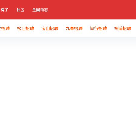
有了
社区
全国动态
定招聘
松江招聘
宝山招聘
九亭招聘
闵行招聘
杨浦招聘