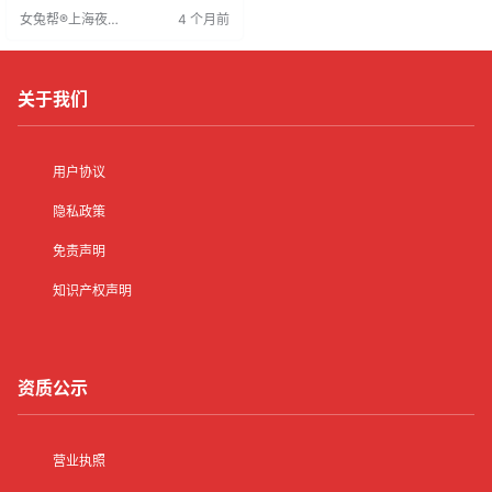
表现优秀者有机会留下。招聘过程
女兔帮®上海夜场
4 个月前
人性化，无刁难，氛围友好，鼓励
招聘网
尝试。
关于我们
用户协议
隐私政策
免责声明
知识产权声明
资质公示
营业执照