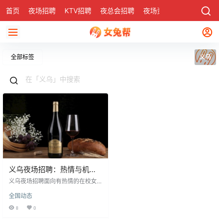
首页
夜场招聘
KTV招聘
夜总会招聘
夜场资讯
有了
社区
全部标签
义乌
义乌夜场招聘：热情与机会
并存
义乌夜场招聘面向有热情的在校女
青年，应聘门槛相对较低，主要看
全国动态
重工作态度。官网提供详细招聘信
息，面试形式灵活，无需过分紧
8
0
张。首轮未通过者可申请试用期，