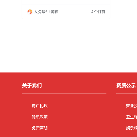
同事透露过多个人心事，以维护自身权益，保持
神秘感和主见。其次，面对形形色色的客人，需
女兔帮®上海夜场
4 个月前
灵活应对，尤其对无理要求，应采取委婉方式处
招聘网
理，保护自身尊严和职业发展。成功需具备高度
智慧和应变能力，不断学习实践
关于我们
资质公示
用户协议
营业
隐私政策
卫生
免责声明
娱乐