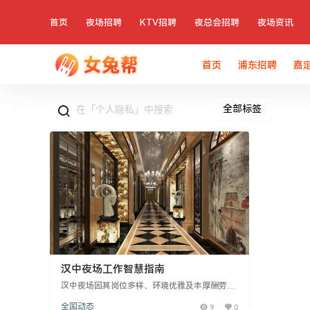
首页
夜场招聘
KTV招聘
夜总会招聘
夜场资讯
首页
浦东招聘
嘉
全部标签
汉中夜场工作智慧指南
汉中夜场因其岗位多样、环境优雅及丰厚酬劳吸
引众多求职者。但要在其中脱颖而出，需学会聪
全国动态
9
0
明应对。首先，保护个人隐私至关重要，避免向