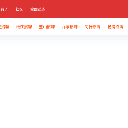
有了
社区
全国动态
定招聘
松江招聘
宝山招聘
九亭招聘
闵行招聘
杨浦招聘