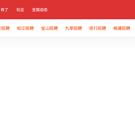
有了
社区
全国动态
定招聘
松江招聘
宝山招聘
九亭招聘
闵行招聘
杨浦招聘