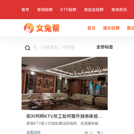
首页
夜场招聘
KTV招聘
夜总会招聘
夜场资讯
首页
浦东招聘
嘉
全部标签
绍兴柯桥KTV员工如何提升服务体验与
业绩
夜场KTV是人们放松解压的场所，优质服务能提
升体验。绍兴柯桥KTV员工掌握拿手歌曲能赢得
全国动态
12
0
客人认可，提升业绩。员工需了解客人背景和喜