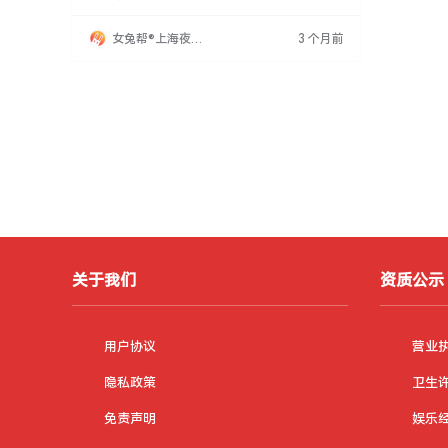
好，选择合适歌曲并练习，根据声音特色选择一
两首精通，同时广泛涉猎各类歌曲，如军旅、山
女兔帮®上海夜场
3 个月前
歌、老歌、流行等，以应对不同客人需求，展现
招聘网
自我，获得满意评价。
关于我们
资质公示
用户协议
营业
隐私政策
卫生
免责声明
娱乐