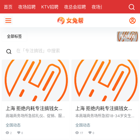
首页
夜场招聘
KTV招聘
夜总会招聘
夜场资讯
有了
社区
全部标签
专注搞钱
上海 拒绝内耗专注搞钱女生
上海 拒绝内耗专注搞钱女生
日结岗，优秀从来都不难！
日结岗，优秀从来都不难！
高端商务场所急招礼仪、促销、服
本高端商务场所急招18-34岁女生担
务员（日结），仅限18-34岁女生，
任礼仪、酒水促销、包房服务员，
全国动态
全国动态
身高158cm以上。要求形象佳、沟
要求形象佳、举止优雅、善于沟
通能力强。提供免费岗前培训，薪
通。提供免费岗前培训，薪资日结
2
0
17
0
资日结透明。工作专注搞钱，杜绝
透明，多劳多得。核心地段人流量