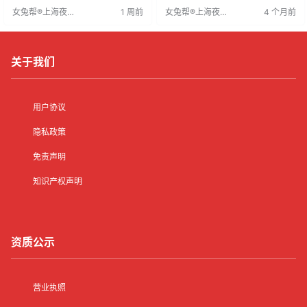
内耗，助女生共同成长，提升收入
大，工作专注搞钱，杜绝内耗，助
女兔帮®上海夜场
1 周前
女兔帮®上海夜场
4 个月前
与自信。
女生快速成长，提升收入与自信。
招聘网
招聘网
同行互助，专注事业，日子自然顺
遂。
关于我们
用户协议
隐私政策
免责声明
知识产权声明
资质公示
营业执照