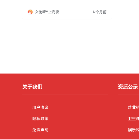
乐趣与舒适环境，满足其需求和喜好。此外，嘉
兴KTV还高度重视消费者隐私保护，采取措施确
女兔帮®上海夜场
4 个月前
保信息安全。这些优势使嘉兴KTV在众多娱乐场
招聘网
所中更具竞争力，赢得消费者青睐。
关于我们
资质公示
用户协议
营业
隐私政策
卫生
免责声明
娱乐