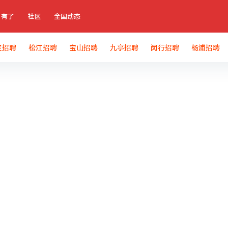
有了
社区
全国动态
定招聘
松江招聘
宝山招聘
九亭招聘
闵行招聘
杨浦招聘