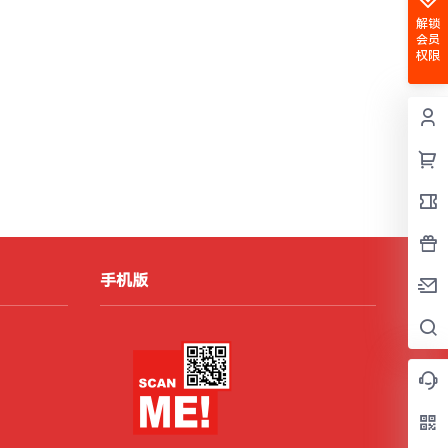
解锁
会员
权限
手机版