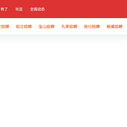
有了
社区
全国动态
定招聘
松江招聘
宝山招聘
九亭招聘
闵行招聘
杨浦招聘