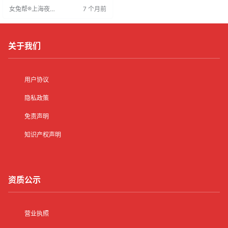
更高，适合长期发展。夜场工作强
女兔帮®上海夜场
7 个月前
度大但回报丰厚，为求职者提供展
招聘网
示自我、积累经验的机会，并推动
行业优化发展。
关于我们
用户协议
隐私政策
免责声明
知识产权声明
资质公示
营业执照