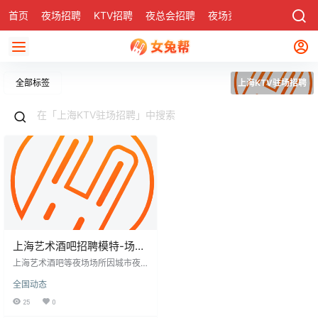
首页
夜场招聘
KTV招聘
夜总会招聘
夜场资讯
有了
社区
全部标签
上海KTV驻场招聘
上海艺术酒吧招聘模特-场子
众多领队驻场直招
上海艺术酒吧等夜场场所因城市夜
生活发展加大招聘力度，提供模特
全国动态
等岗位，日结高薪且包吃住。招聘
要求注重形象气质、沟通能力，部
25
0
分岗位需才艺基础。KTV招聘薪资