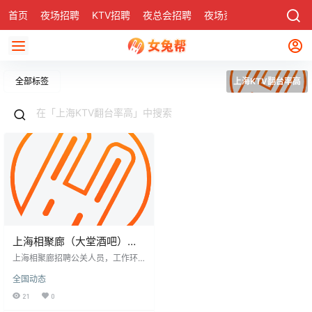
首页
夜场招聘
KTV招聘
夜总会招聘
夜场资讯
有了
社区
全部标签
上海KTV翻台率高
上海相聚廊（大堂酒吧）招
聘公关-翻台率高生意稳定
上海相聚廊招聘公关人员，工作环
境良好，生意稳定。该夜场位于繁
全国动态
华地段，氛围独特，服务优质，吸
引大量顾客，为员工提供良好平
21
0
台。周边KTV行业翻台率高，需求