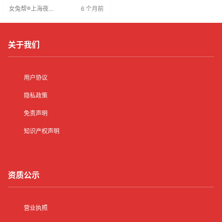
持续增长。招聘要求年龄18-35岁，
女兔帮®上海夜场
6 个月前
形象佳，沟通能力强，有经验者优
招聘网
先，能适应夜班。夜场行业在上海
发展势头强劲，管理规范场所有助
于职业发展。求职者应抓住机会提
升竞争力，实现职业发展。
关于我们
用户协议
隐私政策
免责声明
知识产权声明
资质公示
营业执照