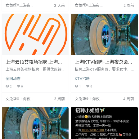
随着行业趋势发展，高端模特需求
验。这些方法旨在提升招聘效率和
女兔帮®上海夜场
3 天前
女兔帮®上海夜场
2 周前
增加，前景良好。
候选人好感度。
招聘网
招聘网
上海云顶荟夜场招聘,上海
上海KTV招聘-上海夜总会直
KTV招聘,安全住宿,工作无忧
聘做夜场跟我就对
上海云顶荟夜场招聘，提供优厚待
招聘上海KTV服务员，要求女性，1
遇与广阔发展平台，工作内容丰富
8岁以上，身高158cm以上，性格活
全国动态
KTV招聘
有趣。要求身高155cm以上，形象
泼开朗，服从管理。有无经验均
气质出众，具备良好沟通应变能力
可，提供免费培训。待遇优厚，包
2
0
1
0
及夜场文化了解。岗位涵盖服务
吃住，薪资10-20元起。公司注重个
员、迎宾、DJ等，建议提前准备相
人成长与生活态度，期待加入者共
女兔帮®上海夜场
3 周前
女兔帮®上海夜场
4 周前
关技能证书。提供安全住宿，助力
创辉煌。联系时请注明来源女兔帮®
招聘网
招聘网
实现职业价值。
上海夜场招聘网。