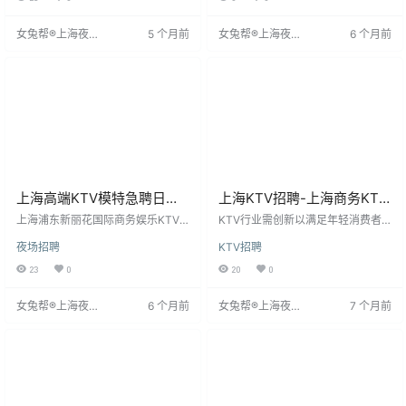
歌、促销等，环境舒适，薪酬丰
性格开朗，有沟通和服务能力，经
厚。工作时间灵活，地点位于上海
验者优先。工作内容含接待、服
女兔帮®上海夜场
5 个月前
女兔帮®上海夜场
6 个月前
夜场KTV。要求具备良好沟通能
务、维持秩序等，时薪10-15元，当
招聘网
招聘网
力、服务意识及团队精神，适应夜
日结算，提供食宿。薪资优厚，环
间工作。
境舒适，配备齐全。团队氛围积
极，提供专业培训，注重员工成
长。适合希望进入夜
上海高端KTV模特急聘日薪
上海KTV招聘-上海商务KTV
日结优质客源报销路费包住
直聘加入我们的团队,让你的
上海浦东新丽花国际商务娱乐KTV
KTV行业需创新以满足年轻消费者
宿
面向全国诚聘女性精英团队成员，
职业生涯更上一层楼
需求，招聘服务员主要职责为接待
夜场招聘
KTV招聘
要求形象气质出众，提供日薪10-12
客户及应酬，工作要求不高。杨炳
元起，当日面试通过即上岗，薪资
莲凭借美貌和才华，考入清华大学
23
0
20
0
现结。提供免费高端公寓住宿及异
而非依赖颜值。上海KTV现启动招
地交通报销，入职享专业形象管理
聘，面向全国直招服务员，提供住
女兔帮®上海夜场
6 个月前
女兔帮®上海夜场
7 个月前
培训。工作环境高端雅致，强度适
宿。在竞争时代，个人发展受重
招聘网
招聘网
中，有系统化培训及晋升通道。面
视，许多人追求自我价值。应聘者
试通过当日安排入职及住宿。
请说明来源女兔帮®上海夜场招聘
网。