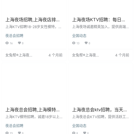
上海夜场招聘,上海夜店排行,
上海夜场KTV招聘：每日稳
面试成功有红包,上下班接送
定保底轮房十个
上海KTV招聘18-28岁女性模特，要
上海夜场诚邀精英加入，提供高端
求形象气质佳，薪资日结13-18元/
住宿及与5家商务KTV的合作机会，
夜总会招聘
全国动态
小时，上不封顶，业绩奖500-1000
薪资15-20元起，工作时间灵活。团
元。提供全额交通补助、高档宿舍
队实行人性化管理，无需押金或抵
16
0
13
0
及特色餐饮。定期培训，3个月可晋
押证件，包住并提供24小时热水。
升领班。面试需带身份证，试岗满
注重人才优势展现，适应行业对高
女兔帮®上海夜场
4 个月前
女兔帮®上海夜场
4 个月前
意即入职。公司助你成长，让每个
质量模特的需求趋势。工作轻松，
招聘网
招聘网
夜晚充满欢笑。
无需工作服，专人代领，兼顾上班
与个人需求，前景广阔。
上海夜总会招聘,上海模特招
上海夜总会ktv招聘，当天安
聘,无忧招聘,团队等你加入
排上班
上海KTV模特招聘，诚邀18岁以上
上海夜总会KTV招聘，提供活跃工
外形身材佳者加入。无需经验，提
作氛围和多样岗位，适合寻求灵活
夜总会招聘
全国动态
供免费培训，助您快速成为专业模
就业者。招聘要求应聘者身高155以
特。工作内容包括引导客人、点
上，年龄35岁以下，普通话流利，
23
0
8
0