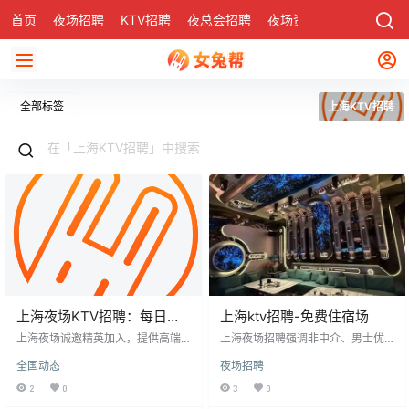
首页
夜场招聘
KTV招聘
夜总会招聘
夜场资讯
有了
社区
全部标签
上海KTV招聘
上海夜场KTV招聘：每日稳
上海ktv招聘-免费住宿场
定保底轮房十个
上海夜场诚邀精英加入，提供高端
上海夜场招聘强调非中介、男士优
住宿、与5家商务KTV合作招聘、薪
先。文章提供面试技巧：通过社交
全国动态
夜场招聘
资15-20元起、人性化管理、24小
网络建立联系、存候选人号码、发
时热水等优越条件。工作灵活，无
送详细面试邀请、分层管理面试流
2
0
3
0
需工作服或押金，注重人才优势。
程、询问补充问题以改善候选人体