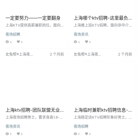
一定要努力——一定要翻身
上海哪个ktv招聘-这里最负
责
上海KTV提供高薪兼职岗位，面向
上海推上班KTV招聘，面向非中介
夜场女服务员，要求具备团队精神
男士，提供豪华高档的夜场工作机
夜场招聘
夜场资讯
和良好形象。工作环境高端豪华，
会。该场所为上海一线高端场所，
招聘模式成熟，团队经验丰富，助
客源稳定，收入可观。招聘无需订
4
0
4
0
求职者快速赚钱。工作时间为晚上7
房或酒水任务，稳定性高。录取后
点至9点，薪资日结，适合有志者赚
提供酒店住宿等多方位支持，保证
女兔帮®上海夜场
2 个月前
女兔帮®上海夜场
2 个月前
取高额收入。
工作率。建议求职者明确薪资要
招聘网
招聘网
求，并警惕虚假招聘信息。
上海ktv招聘-团队联盟无业
上海临时兼职ktv招聘信息-
绩要求
上班接送保证每个人的安全
上海夜场招聘男士，要求身高1.6-1.
上海稳定店KTV招聘形象好男士，
8米，年龄18-28岁，学历不限，形
无需中介，直接面试。薪资稳定，
夜场资讯
夜场招聘
象佳。薪资准时，助求职者发展。
工作环境优质，适合刚毕业和有工
招聘无需经验，注重形象，建议穿
作经验的年轻人。岗位受欢迎，可
9
0
9
0
着清爽长裙。面试前需添加微信咨
兼顾工作与高质量客人。公司提供