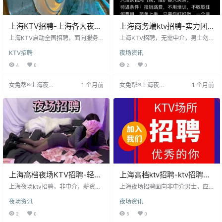
上海KTV招聘-上海各大夜场
上海商务端ktv招聘-实力团
招聘无卡无压轻松上班快乐
队带飞步
上海KTV启动全国招聘，面向服务
上海KTV招聘，无需中介，男士勿
工作
员岗位，提供住宿。招聘强调个人
扰。工作灵活，日薪可达千元以
KTV招聘
夜场资讯
发展，鼓励员工追求自我价值。公
上，提供高额提成和奖金，收入无
司直招，求职者可直接联系。应聘
上限。无需经验，有专业指导，工
4
0
2
0
时请注明从女兔帮®上海夜场招聘网
作轻松，可兼职，月薪高，无需穿
了解信息。详情见首发网址http://s
制服。提供费用报销和交通接送。
女兔帮®上海夜场
1 个月前
女兔帮®上海夜场
1 个月前
h.ypxcs.com/3977.html。
招聘面试后即可上岗，适合年轻人
招聘网
招聘网
赚取高薪。
上海高档夜场KTV招聘-轻松
上海高档ktv招聘-ktv招聘信
解决想赚的难题
息
上海夜场ktv招聘，非中介，薪资
上海夜场招聘面向非中介男士，应
高，日薪可达数千元，具体薪资取
聘者需注重仪表风度，着装得体，
夜场资讯
夜场资讯
决于个人责任心和提成。招聘对象
必要时可化妆提升气色。夜场员工
为年龄18-28岁，身高160cm以上，
多为经验丰富的职场人士，拥有广
2
0
5
0
相貌佳、气质佳、服务能力强者，
泛人脉。上海无疫情夜场处于发展