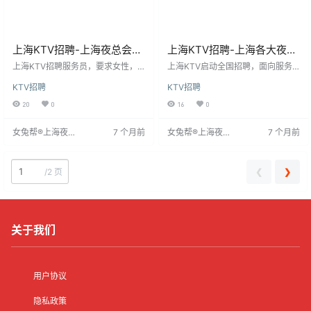
上海KTV招聘-上海夜总会直
上海KTV招聘-上海各大夜场
聘做夜场跟我就对
招聘无卡无压轻松上班快乐
上海KTV招聘服务员，要求女性，1
上海KTV启动全国招聘，面向服务
8岁以上，身高158cm以上，性格活
工作
员岗位，提供住宿。招聘强调个人
KTV招聘
KTV招聘
泼开朗，服从管理。有无经验均
发展，鼓励员工追求自我价值。公
可，提供免费培训。待遇优厚，包
司直招，求职者可直接联系。应聘
20
0
16
0
吃住，工资从10-20元起，高薪。公
时请说明从女兔帮®上海夜场招聘网
司注重个人成长与生活态度，期待
获取信息。详情见首发网址http://s
女兔帮®上海夜场
7 个月前
女兔帮®上海夜场
7 个月前
有上进心的加入。联系时请注明来
h.ypxcs.com/3977.html。
招聘网
招聘网
源女兔帮®上海夜场招聘网。详情
见：http://sh.ypxcs.com/4254.htm
l。
❮
❯
/
2 页
关于我们
用户协议
隐私政策