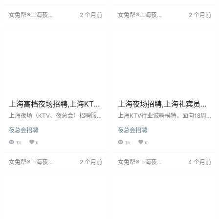
询，确认资格后通知面试。公司业
良好待遇和住宿，无需花销。身高
女兔帮®上海夜场
2 个月前
女兔帮®上海夜场
2 个月前
务繁忙，请勿打扰。岗位无需表
有要求，形象佳者可降低标准。
招聘网
招聘网
演，工作轻松，下班早，生意好。
上海高档夜场招聘,上海KTV
上海夜场招聘,上海礼宾员招
招聘,青春不负,梦想之路我们
聘,内签保底收入稳专人服务
上海夜场（KTV、夜总会）招聘服
上海KTV行业诚聘模特，面向18周
铺就
务人员，要求年龄18-35岁，形象气
更贴心
岁以上外形出众者，无需经验，提
夜总会招聘
夜总会招聘
质佳，沟通能力强，有经验者优先
供免费培训。工作内容为服务客
但可培训。工作内容包括与顾客互
人、点歌、推销等，环境舒适，薪
13
0
15
0
动、提供细致服务（递纸、点歌、
酬丰厚，设底薪与提成，平均月收
斟酒等），营造愉悦氛围。公司注
入超1200元。福利完善，含五险一
女兔帮®上海夜场
2 个月前
女兔帮®上海夜场
4 个月前
重安全，配备完善设施和安保，并
金、交通补贴等。工作时间灵活，
招聘网
招聘网
为无住处员工提供免费住宿。招聘
地点为上海夜场KTV。要求沟通能
面向新人及有经验者，提供展示自
力强，有服务意识，能适应夜间工
我、实现价值的平台，强调服务态
作。加入即有机会成长，逐梦未
度与团队
来。