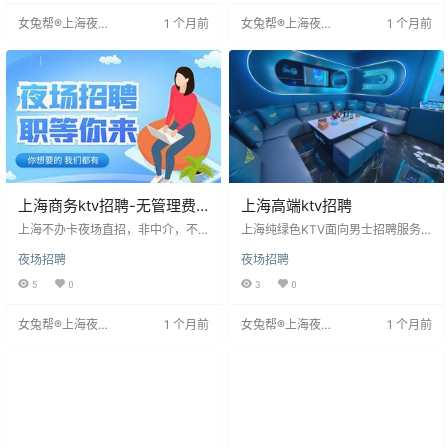
无学历和户籍限制。工作要求吃苦
阶段，聚集高端客户，提供灵活工
女兔帮®上海夜场
1 个月前
女兔帮®上海夜场
1 个月前
耐劳，有赚钱动力。上海夜场工作
作时间，招聘有实力的销售团队。
招聘网
招聘网
稳定，适合想轻松赚钱的人。
面试时穿着应简洁大气，展现个人
风格。
上海商务ktv招聘-无管理费
上海高端ktv招聘
无杂费
上海不办卡夜场直招，非中介，不
上海纯绿色KTV面向男士招聘服务
收费，外地面试全额报销车费。招
员，无需中介，提供岗前培训。招
夜场招聘
夜场招聘
聘对象为男士，工作环境高端，接
聘期间无额外费用，提供住宿和车
待上层社会精英，沟通顺畅。招聘
费报销，确保员工安心工作。工资
5
0
3
0
要求个子有一定标准，但品牌形象
与资质挂钩，收入可靠，可兼职。
好的可适度放宽，企业提供免费吃
公司业务稳定，需更多合适人才加
女兔帮®上海夜场
1 个月前
女兔帮®上海夜场
1 个月前
住及专业化妆造型。薪酬根据个子
入，薪资将随个人贡献提升。
招聘网
招聘网
和形象决定，工作环境优越，薪资
高，适合寻求稳定发展的人。