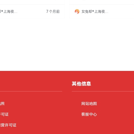
25元日结工资，工作时间为晚上8:30至
的日结工资，欢迎新手和有经验者。
薪资高、环境好，面试通过即可当天工
心、加班灵活性、团队合作，给予展
帮®上海夜场
7 个月前
女兔帮®上海夜场
现场直招，流程简便。如果你志存高
现职业梦想的平台。期待加入者共同
网
招聘网
展现自我，欢迎加入我们，共同书写精
辉煌业绩，携手书写夜店业新篇章。
联系
明来源女兔帮®上海夜场招聘网。
其他信息
执照
网站地图
许可证
客服中心
经营许可证