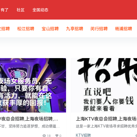
有了
社区
全国动态
定招聘
松江招聘
宝山招聘
九亭招聘
闵行招聘
杨浦招聘
V夜总会招聘,上海夜场招聘,你
上海KTV夜总会招聘,上海夜场
我有空间
司直招无需任何费用
不甘，坚持努力追逐梦想，成功便蕴藏
这是一家上海KTV夜场寻求招聘优秀
我突破中。现招聘18至30岁、身高1
要求年龄18-30岁，身高155cm以上
18
0
KTV招聘
以上，对娱乐行业充满热情的年轻女性，
销、市场洞察和人际交往能力。提供10