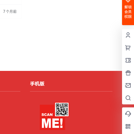
强调责任
解锁
示自我和实
7 个月前
会员
成长，创造
权限
联系时请注
手机版