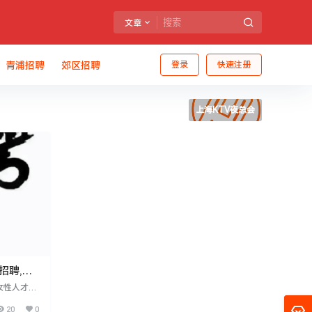
文章
青浦招聘
郊区招聘
登录
快速注册
上海KTV夜总会
招聘,公
女性人才，
，具备推
20
0
-25元/日