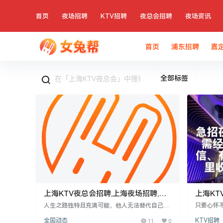
首页
夜场招聘
KTV招聘
夜总会招聘
夜场资讯
首页
浦东招聘
嘉
全部标签
上海KTV夜总会招聘,上海夜场招聘,可
上海KT
靠团队直招轻松赚钱
有能力,
人生之路独特且充满可能，他人无法替代自己的
只要心怀
体验。人的价值在于坚守本心或随波逐流的选
于持续的自
全国动态
11
0
KTV招聘
择。上海KTV夜总会招聘五官端正、气质佳者，
55厘米