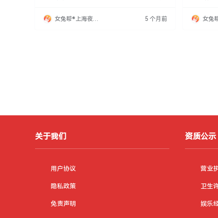
要求年龄18-35岁，身体健康，有沟通能力和应
提供10至
变能力，欢迎学生、上班族等加入，提供职业成
12点。
女兔帮®上海夜场
5 个月前
女兔
长机会。
作。公司
招聘网
招聘
远，渴望
彩篇章。
关于我们
资质公示
用户协议
营业
隐私政策
卫生
免责声明
娱乐