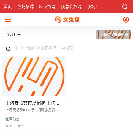
首页
夜场招聘
KTV招聘
夜总会招聘
夜场资讯
有了
社区
全部标签
上海KTV兼职招聘
上海云顶荟夜场招聘,上海
KTV招聘,上班自由可做兼职
上海夜场及KTV行业招聘服务员、
接待等岗位，薪资日结，起步10-25
全国动态
元，提供培训及晋升机会。面向18-
35岁，形象佳，有服务意识者，时
19
0
间灵活。适合学生、上班族及自由