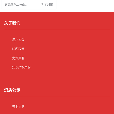
职业者兼职，工作氛围轻松，回报
女兔帮®上海夜场
7 个月前
可观。抓住机遇，共创辉煌。
招聘网
关于我们
用户协议
隐私政策
免责声明
知识产权声明
资质公示
营业执照