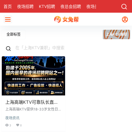
首页
夜场招聘
KTV招聘
夜总会招聘
夜场资讯
有了
社区
全部标签
上海KTV兼职
上海高端KTV可靠队长直招
无套路真诚以待
上海高端KTV提供18-33岁女性日结
兼职，要求身高160以上、形象气质
夜场资讯
佳、服务意识强。工作时间为每晚7
点至1点，时长4-5小时，以客人离
3
0
场为准。无经验者提供带薪培训，