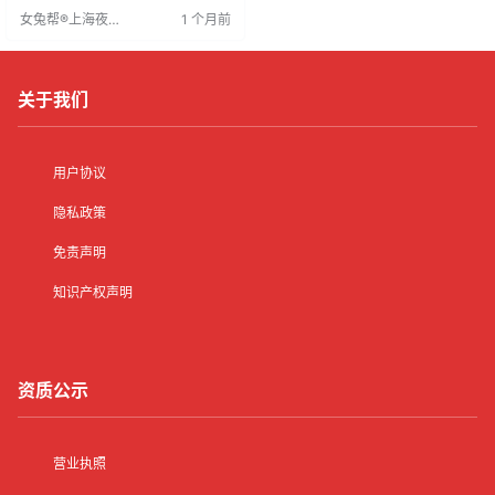
外地应聘者安排住宿。形象突出者
女兔帮®上海夜场
1 个月前
可放宽身高限制。工作便服，要求
招聘网
品牌形象好。适合想改变工作环
境、认真工作赚钱者，待遇住宿条
件优厚，值得考虑。
关于我们
用户协议
隐私政策
免责声明
知识产权声明
资质公示
营业执照