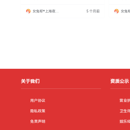
独特氛围、服务质量及优越选址。招聘面向有志
沟通能力
青年，提供服务与管理等职位，要求良好沟通、
兼职或全
女兔帮®上海夜场
5 个月前
女兔
亲和力及抗压能力，优先考虑有经验者。招聘方
介费，面
招聘网
招聘
提供完善培训、竞争性薪资及晋升机会，助力员
间段，下午
工职业发展。
岗。期待
关于我们
资质公示
用户协议
营业
隐私政策
卫生
免责声明
娱乐