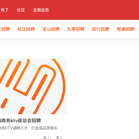
有了
社区
全国动态
定招聘
松江招聘
宝山招聘
九亭招聘
闵行招聘
杨浦招聘
商务ktv夜总会招聘
商务KTV诚聘人才，打造高品质娱乐服
聘要求：女性16-35岁，身高155cm
17
0
官端正，普通话标准，具备服务意识和