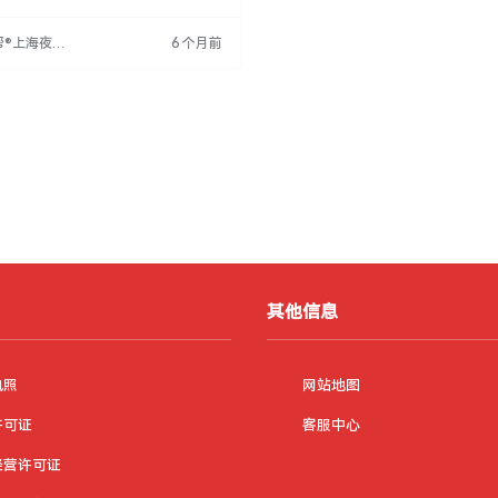
。公司提供专业培训，免费食宿，支持
职。工作时间晚上8点至12点。无需中
帮®上海夜场
6 个月前
试后可当天上岗。公司设有固定面试时
网
17:00至20:00，通过者有机会立即上
与您共创美好
其他信息
执照
网站地图
许可证
客服中心
经营许可证