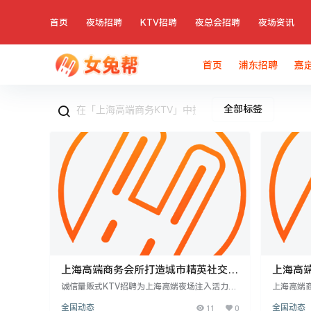
首页
夜场招聘
KTV招聘
夜总会招聘
夜场资讯
首页
浦东招聘
嘉
全部标签
上海高端商务会所打造城市精英社交新
上海高端
场景
诚信量贩式KTV招聘为上海高端夜场注入活力，
上海高端
吸引创业者关注。高端商务KTV提供优质娱乐与
务团队。招
全国动态
11
0
全国动态
商务交流场所，注重员工团队建设。其特点在于
以上，五