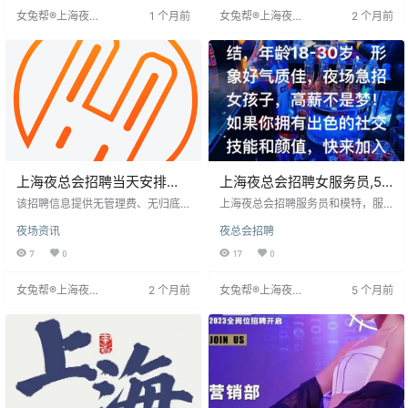
额有限，先到先得。
女兔帮®上海夜场
1 个月前
女兔帮®上海夜场
2 个月前
招聘网
招聘网
上海夜总会招聘当天安排上
上海夜总会招聘女服务员,50
班.xf日结15起步
间包房爆满高端场所直招
该招聘信息提供无管理费、无归底
上海夜总会招聘服务员和模特，服
费且统一安排住宿的工作机会，薪
（事在人为）
务员日结800-1000元，提供高端住
夜场资讯
夜总会招聘
资根据金牌、红牌、普模分为日薪1
宿，客户素质高。模特要求身高155
5起、18起和12起，保证每日至少1-
以上，年龄18-32岁，形象气质佳，
7
0
17
0
2个班次。面试时间为每晚19点至20
提供住宿，日结薪资高。招聘条件
点，合格后当天即可上岗，无需任
简单，无押金，资料保密，适合轻
女兔帮®上海夜场
2 个月前
女兔帮®上海夜场
5 个月前
何入职费用，并设有生手带薪免费
松赚钱。
招聘网
招聘网
培训，外地求职者面试合格可报销
路费。工作内容为与客人进行健康
交流、唱歌