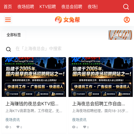
首页
夜场招聘
KTV招聘
夜总会招聘
夜场资讯
有了
社区
全部标签
上海夜总会
上海赚钱的夜总会KTV招聘
上海夜总会招聘工作自由没
夜场精英.生意火来了就上班
有工作费报销机票
上海KTV高薪急聘，工作稳定，无
上海夜场招聘经理，面向18-35岁五
需费用。要求18-30岁，形象佳，性
官端正、身高158cm以上、形象佳
夜场资讯
夜场资讯
格开朗。工作内容为服务顾客、点
者，提供高薪职位，无需任务压
歌倒酒。工作时间晚上9点至凌晨3
力，专车接送，保障安全。适合想
5
0
6
0
点，包住宿、服装，薪资面议。名
改变生活者，机会多，建议考虑。