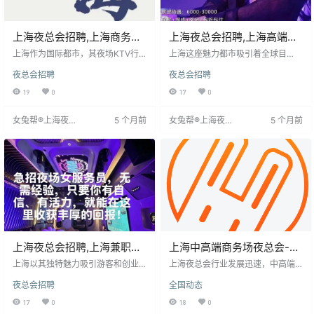
上海夜总会招聘,上海商务夜
上海夜总会招聘,上海高端夜
总会,无管理费无压金内部直
场,为梦加油青春勇敢前行无
上海作为国际都市，其夜场KTV行
上海这座魅力都市吸引着全球目
聘
业潜力巨大，一家位于市中心的豪
悔
光，其夜总会与KTV行业为年轻人
夜总会招聘
夜总会招聘
华夜店现招聘营销推销员。职位面
提供展示自我、实现梦想的机会。
向20-30岁女性，要求具备销售经
现招聘18岁以上女性加入团队，要
19
0
17
0
验、善于沟通，能拓展人脉并提供
求外貌条件佳、性格开朗、无不良
优质服务。工作内容包括推销服
嗜好。机构承诺不收费，提供日结
女兔帮®上海夜场
5 个月前
女兔帮®上海夜场
5 个月前
务、倾听需求、活跃氛围。该职位
工资1200起、稳定工作、灵活时间
招聘网
招聘网
提供良好薪资与工作环境，适合热
及优厚福利，如交通费报销、免费
爱社交、追求成长的求职者，面试
住宿等。工作内容主要为与客户参
将择优录取。
加聚会、唱歌、促销等互动活动，
欢迎展现才艺。工作
上海夜总会招聘,上海兼职招
上海中高端商务场夜总会-小
聘,福利丰厚期待贤才共展宏
费1500起
上海以其独特魅力吸引游客和创业
上海夜总会行业发展迅速，中高端
图
者，夜场KTV行业尤为活跃。现招
商务场备受青睐，小费标准较高。
夜总会招聘
全国动态
聘女性市场营销人员，提供简单培
求职者需了解行业要求，注重形
训，当天可上岗。薪资待遇优厚，
象、沟通和服务能力。招聘面向16
17
0
18
0
福利齐全。公司鼓励勇敢追梦，为
至35岁，女性身高155cm以上，普