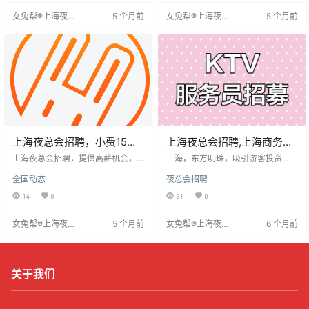
有梦想的年轻人提供舞台和丰厚的
通话标准，多数岗位提供培训。薪
女兔帮®上海夜场
5 个月前
女兔帮®上海夜场
5 个月前
回报，共同创造辉煌未来。
资多采用日结，提供免费食宿。招
招聘网
招聘网
聘流程包括面试和上岗安排，建议
求职者提前做好准备。
上海夜总会招聘，小费15起
上海夜总会招聘,上海商务
生意好
KTV,生意昌盛每日缺员高薪
上海夜总会招聘，提供高薪机会，
上海，东方明珠，吸引游客投资
小费15元起，生意火爆。职位要求
稳赚
者，夜生活繁荣。诚聘高档模特，
全国动态
夜总会招聘
年龄18-35岁，形象佳，沟通能力
要求形象气质佳，沟通能力强，有
强，有服务意识，可培训。薪资包
经验者优先。薪资日薪1.2K-2K，提
14
0
31
0
括基本工资和小费，收入可观。工
成丰厚，工作晚7点至凌晨3点，每
作内容包括接待、服务、维护秩
周休一天，提供免费晚餐、着装化
女兔帮®上海夜场
5 个月前
女兔帮®上海夜场
6 个月前
序。夜场工作需承受压力，但提供
妆指导。环境舒适，注重培训晋
招聘网
招聘网
良好发展空间和晋升机会，适合想
升。招聘合法合规，不涉及非法活
在娱乐行业发展的人。
动。欢迎热爱挑战者加入，实现自
我，共创美好未来。
关于我们