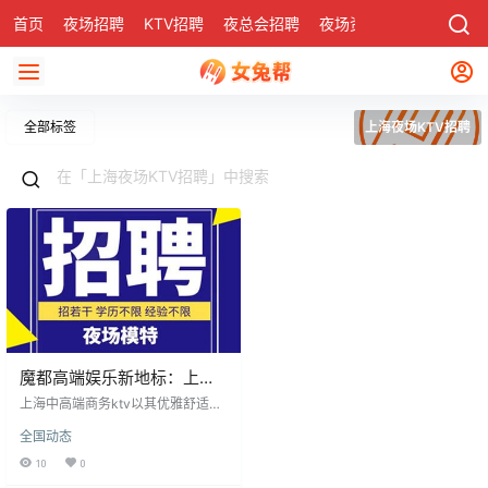
首页
夜场招聘
KTV招聘
夜总会招聘
夜场资讯
有了
社区
全部标签
上海夜场KTV招聘
魔都高端娱乐新地标：上海
中高端商务ktv引领时尚风潮
上海中高端商务ktv以其优雅舒适的
环境、专业贴心的服务，成为商务
全国动态
接待与娱乐聚会的理想场所，吸引
大量客户，也吸引创业者。该场所
10
0
交通便利，生活配套完善，适合创