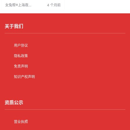
业者发展。随着夜场行业竞争加
女兔帮®上海夜场
4 个月前
剧，消费者更注重体验，人才需求
招聘网
增长。现诚聘订房员，要求形象气
质佳、语言表达能力强，负责客户
预约与接待。
关于我们
用户协议
隐私政策
免责声明
知识产权声明
资质公示
营业执照