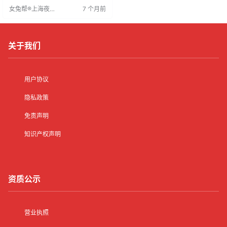
持续增长。招聘要求年龄18-35岁，
女兔帮®上海夜场
7 个月前
形象佳，沟通能力强，有经验者优
招聘网
先，能适应夜班。夜场行业在上海
发展势头强劲，管理规范场所有助
于职业发展。求职者应抓住机会提
升竞争力，实现职业发展。
关于我们
用户协议
隐私政策
免责声明
知识产权声明
资质公示
营业执照