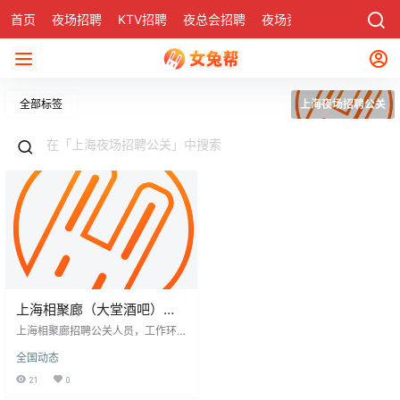
首页
夜场招聘
KTV招聘
夜总会招聘
夜场资讯
有了
社区
全部标签
上海夜场招聘公关
上海相聚廊（大堂酒吧）招
聘公关-翻台率高生意稳定
上海相聚廊招聘公关人员，工作环
境良好，生意稳定。该夜场位于繁
全国动态
华地段，氛围独特，服务优质，吸
引大量顾客，为员工提供良好平
21
0
台。周边KTV行业翻台率高，需求