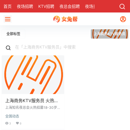
首页
夜场招聘
KTV招聘
夜总会招聘
夜场资讯
有了
社区
全部标签
上海商务KTV服务员
上海商务KTV服务员 火热招
聘
上海知名夜总会火热招募18-30岁服
务员，提供日结20-30元薪资，工
全国动态
作结束即结算，无拖欠。面试合格
即安排住宿，设施齐全，并报销路
3
0
费。要求身高155cm以上，形象气