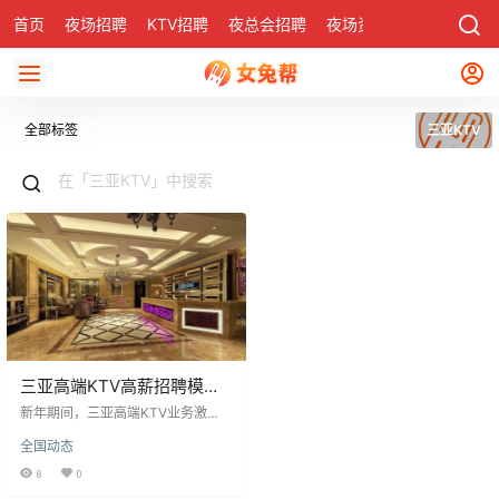
首页
夜场招聘
KTV招聘
夜总会招聘
夜场资讯
有了
社区
全部标签
三亚KTV
三亚高端KTV高薪招聘模特
与酒水促销员
新年期间，三亚高端KTV业务激
增，招聘模特与酒水促销员，岗位
全国动态
因高薪成为热门选择。这些岗位面
向高收入群体，服务费高，薪资水
8
0
平在夜班工作中罕见，新年期间更