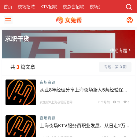
首页
夜场招聘
KTV招聘
夜总会招聘
夜场资讯
有了
社区
求职干货
往期专题
一共
3
篇文章
专题：第
3
期
夜场资讯
从业8年经理分享上海夜场新人5条经验保你
站稳脚
女兔帮®上海夜场招聘网
7 个月前
26
0
夜场资讯
上海夜场KTV服务员职业发展、从日走2万
步到管理岗的晋升之路